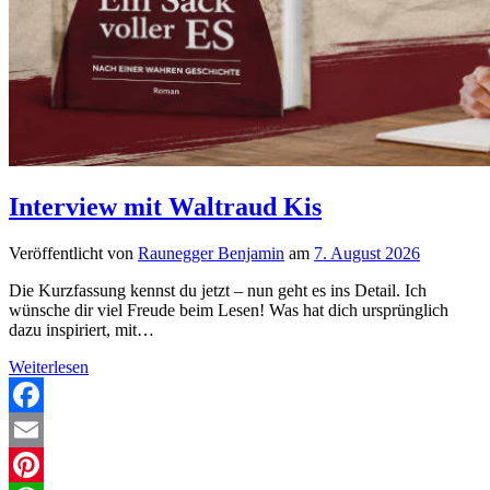
Interview mit Waltraud Kis
Veröffentlicht von
Raunegger Benjamin
am
7. August 2026
Die Kurzfassung kennst du jetzt – nun geht es ins Detail. Ich
wünsche dir viel Freude beim Lesen! Was hat dich ursprünglich
dazu inspiriert, mit…
Interview
Weiterlesen
mit
Waltraud
Kis
Facebook
Email