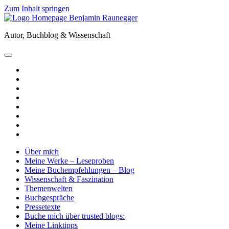
Zum Inhalt springen
Benjamin
Raunegger
Autor, Buchblog & Wissenschaft
open
primary
twitter
menu
facebook
instagram
tiktok
youtube
email
amazon
goodreads
Über mich
Meine Werke – Leseproben
Meine Buchempfehlungen – Blog
Wissenschaft & Faszination
Themenwelten
Buchgespräche
Pressetexte
Buche mich über trusted blogs:
Meine Linktipps