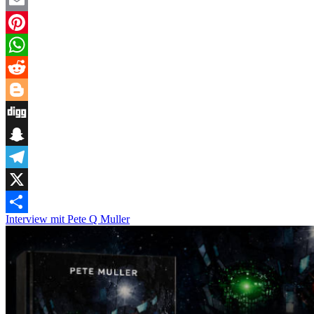
Email
Pinterest
WhatsApp
Reddit
Blogger
Digg
Snapchat
Telegram
X
Interview mit Pete Q Muller
Teilen