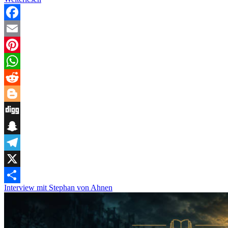
mit
Pete
Q
Facebook
Muller
Email
Pinterest
WhatsApp
Reddit
Blogger
Digg
Snapchat
Telegram
X
Interview mit Stephan von Ahnen
Teilen