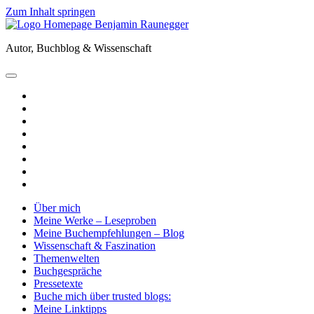
Zum Inhalt springen
Benjamin
Raunegger
Autor, Buchblog & Wissenschaft
open
primary
twitter
menu
facebook
instagram
tiktok
youtube
email
amazon
goodreads
Über mich
Meine Werke – Leseproben
Meine Buchempfehlungen – Blog
Wissenschaft & Faszination
Themenwelten
Buchgespräche
Pressetexte
Buche mich über trusted blogs:
Meine Linktipps