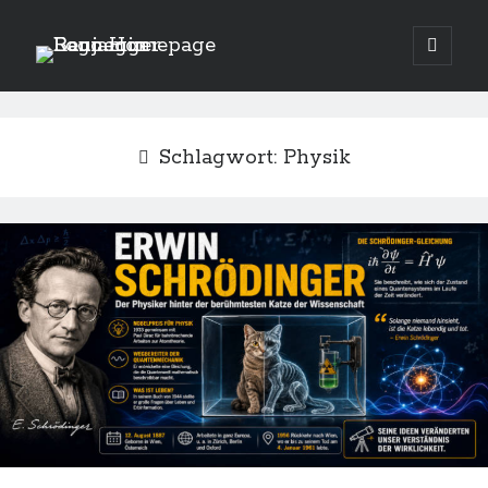
Benjamin
open
primary
menu
Raunegger
Schlagwort:
Physik