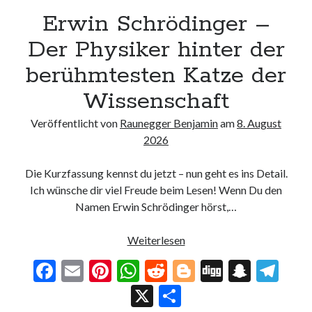
Erwin Schrödinger –
Der Physiker hinter der
berühmtesten Katze der
Wissenschaft
Veröffentlicht von
Raunegger Benjamin
am
8. August
2026
Die Kurzfassung kennst du jetzt – nun geht es ins Detail.
Ich wünsche dir viel Freude beim Lesen! Wenn Du den
Namen Erwin Schrödinger hörst,…
Erwin
Weiterlesen
Schrödinger
F
E
Pi
W
R
Bl
Di
S
T
–
ac
m
nt
h
e
o
g
n
el
X
T
Der
Physiker