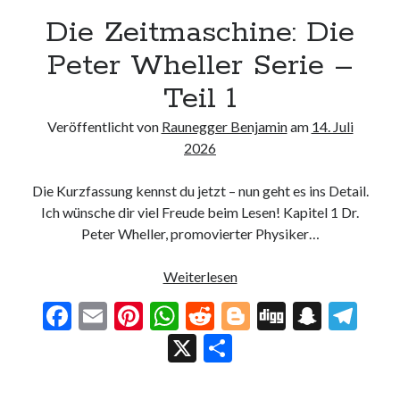
Die Zeitmaschine: Die
Peter Wheller Serie –
Teil 1
Veröffentlicht von
Raunegger Benjamin
am
14. Juli
2026
Die Kurzfassung kennst du jetzt – nun geht es ins Detail.
Ich wünsche dir viel Freude beim Lesen! Kapitel 1 Dr.
Peter Wheller, promovierter Physiker…
Die
Weiterlesen
Zeitmaschine:
F
E
Pi
W
R
Bl
Di
S
T
Die
ac
m
nt
h
e
o
g
n
el
X
T
Peter
Wheller
e
ai
er
at
d
g
g
a
e
ei
Serie