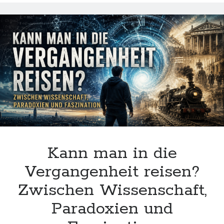
o
t
A
t
er
h
a
n
Universums
o
p
at
m
k
p
Kann man in die
Vergangenheit reisen?
Zwischen Wissenschaft,
Paradoxien und