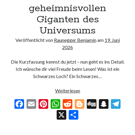
geheimnisvollen
Giganten des
Universums
Veröffentlicht von
Raunegger Benjamin
am
19. Juni
2026
Die Kurzfassung kennst du jetzt – nun geht es ins Detail.
Ich wünsche dir viel Freude beim Lesen! Was ist ein
Schwarzes Loch? Ein Schwarzes…
Schwarze
Weiterlesen
Löcher
F
E
Pi
W
R
Bl
Di
S
T
–
ac
m
nt
h
e
o
g
n
el
X
T
Die
geheimnisvollen
e
ai
er
at
d
g
g
a
e
ei
Giganten
b
l
es
s
di
g
pc
gr
le
des