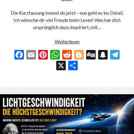
Die Kurzfassung kennst du jetzt – nun geht es ins Detail.
Ich wünsche dir viel Freude beim Lesen! Was hat dich
ursprünglich dazu inspiriert, mit…
Interview
Weiterlesen
mit
F
E
Pi
W
R
Bl
Di
S
T
Constantin
ac
m
nt
h
e
o
g
n
el
X
T
Salathé
e
ai
er
at
d
g
g
a
e
ei
b
l
es
s
di
g
pc
gr
le
o
t
A
t
er
h
a
n
o
p
at
m
k
p