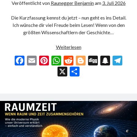
Veröffentlicht von
Raunegger Benjamin
am
3. Juli 2026
Die Kurzfassung kennst du jetzt – nun geht es ins Detail.
Ich wünsche dir viel Freude beim Lesen! Wenn von den
größten Wissenschaftlern der Geschichte…
Albert
Weiterlesen
Einstein
F
E
Pi
W
R
Bl
Di
S
T
–
ac
m
nt
h
e
o
g
n
el
X
T
Der
Mann,
e
ai
er
at
d
g
g
a
e
ei
der
b
l
es
s
di
g
pc
gr
le
unser
o
t
A
t
er
h
a
n
Verständnis
des
o
p
at
m
Universums
k
p
veränderte