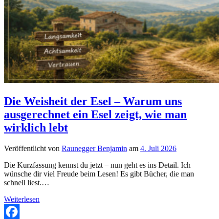
Die Weisheit der Esel – Warum uns
ausgerechnet ein Esel zeigt, wie man
wirklich lebt
Veröffentlicht von
Raunegger Benjamin
am
4. Juli 2026
Die Kurzfassung kennst du jetzt – nun geht es ins Detail. Ich
wünsche dir viel Freude beim Lesen! Es gibt Bücher, die man
schnell liest.…
Die
Weiterlesen
Weisheit
der