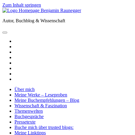
Zum Inhalt springen
Benjamin
Raunegger
Autor, Buchblog & Wissenschaft
open
primary
twitter
menu
facebook
instagram
tiktok
youtube
email
amazon
goodreads
Über mich
Meine Werke – Leseproben
Meine Buchempfehlungen – Blog
Wissenschaft & Faszination
Themenwelten
Buchgespräche
Pressetexte
Buche mich über trusted blogs:
Meine Linktipps