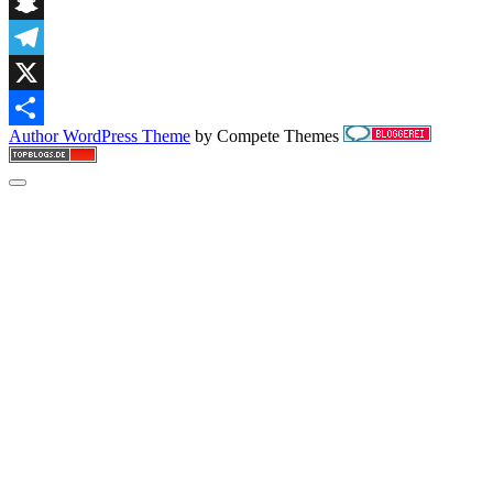
Digg
einem
etwas
Snapchat
dünnen
Mordfall
Telegram
X
Author WordPress Theme
by Compete Themes
Teilen
Scroll
to
the
top