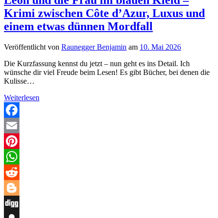
Krimi zwischen Côte d’Azur, Luxus und
einem etwas dünnen Mordfall
Veröffentlicht von
Raunegger Benjamin
am
10. Mai 2026
Die Kurzfassung kennst du jetzt – nun geht es ins Detail. Ich
wünsche dir viel Freude beim Lesen! Es gibt Bücher, bei denen die
Kulisse…
Léon
Weiterlesen
und
die
Frau
Facebook
im
Email
blauen
Kleid
Pinterest
–
Krimi
WhatsApp
zwischen
Côte
Reddit
d’Azur,
Luxus
Blogger
und