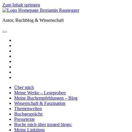
Zum Inhalt springen
Benjamin
Raunegger
Autor, Buchblog & Wissenschaft
open
primary
twitter
menu
facebook
instagram
tiktok
youtube
email
amazon
goodreads
Über mich
Meine Werke – Leseproben
Meine Buchempfehlungen – Blog
Wissenschaft & Faszination
Themenwelten
Buchgespräche
Pressetexte
Buche mich über trusted blogs:
Meine Linktipps