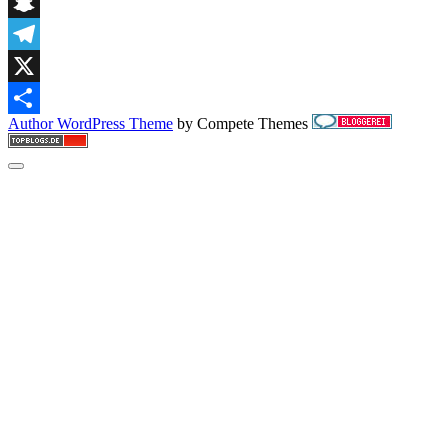
Digg
einem
etwas
Snapchat
dünnen
Mordfall
Telegram
X
Author WordPress Theme
by Compete Themes
Teilen
Scroll
to
the
top