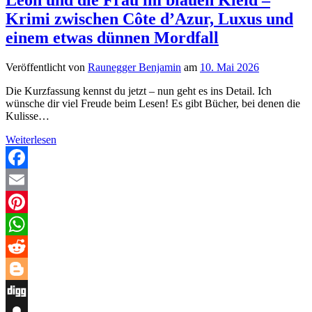
Krimi zwischen Côte d’Azur, Luxus und
einem etwas dünnen Mordfall
Veröffentlicht von
Raunegger Benjamin
am
10. Mai 2026
Die Kurzfassung kennst du jetzt – nun geht es ins Detail. Ich
wünsche dir viel Freude beim Lesen! Es gibt Bücher, bei denen die
Kulisse…
Léon
Weiterlesen
und
die
Frau
Facebook
im
Email
blauen
Kleid
Pinterest
–
Krimi
WhatsApp
zwischen
Côte
Reddit
d’Azur,
Luxus
Blogger
und