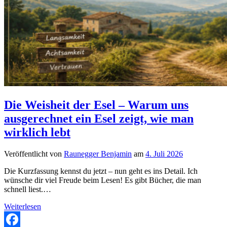
Die Weisheit der Esel – Warum uns
ausgerechnet ein Esel zeigt, wie man
wirklich lebt
Veröffentlicht von
Raunegger Benjamin
am
4. Juli 2026
Die Kurzfassung kennst du jetzt – nun geht es ins Detail. Ich
wünsche dir viel Freude beim Lesen! Es gibt Bücher, die man
schnell liest.…
Die
Weiterlesen
Weisheit
der