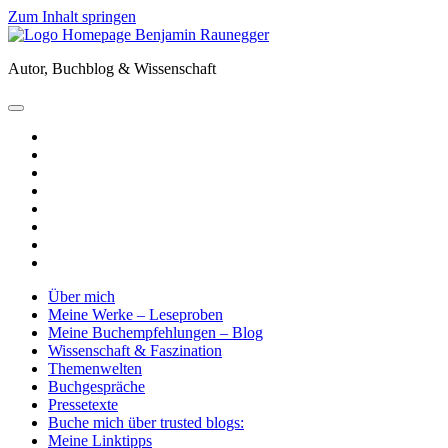
Zum Inhalt springen
Benjamin
Raunegger
Autor, Buchblog & Wissenschaft
open
primary
twitter
menu
facebook
instagram
tiktok
youtube
email
amazon
goodreads
Über mich
Meine Werke – Leseproben
Meine Buchempfehlungen – Blog
Wissenschaft & Faszination
Themenwelten
Buchgespräche
Pressetexte
Buche mich über trusted blogs:
Meine Linktipps