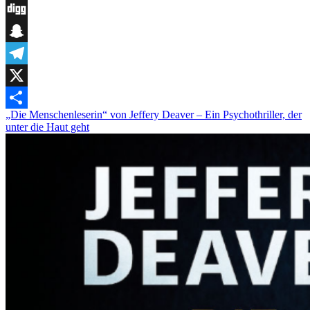
Blogger
Digg
Snapchat
Telegram
X
„Die Menschenleserin“ von Jeffery Deaver – Ein Psychothriller, der
Teilen
unter die Haut geht