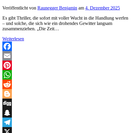
Veröffentlicht von
Raunegger Benjamin
am
4. Dezember 2025
Es gibt Thriller, die sofort mit voller Wucht in die Handlung werfen
– und solche, die sich wie ein drohendes Gewitter langsam
zusammenziehen. „Die Zeit…
„Die
Weiterlesen
Zeit
heilt
keine
Facebook
Wunden“
Email
von
Hendrik
Pinterest
Falkenberg
–
WhatsApp
Ein
Küstenthriller
Reddit
voller
Dunkelheit,
Blogger
Geheimnisse
Digg
und
menschlicher
Snapchat
Tragödien
Telegram