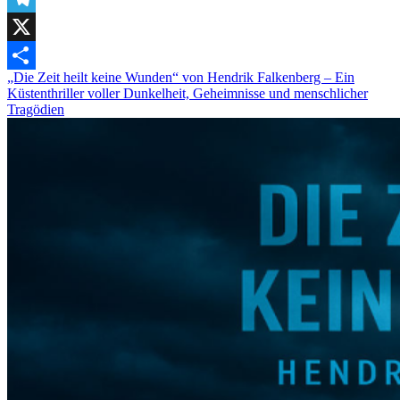
Telegram
X
„Die Zeit heilt keine Wunden“ von Hendrik Falkenberg – Ein
Teilen
Küstenthriller voller Dunkelheit, Geheimnisse und menschlicher
Tragödien