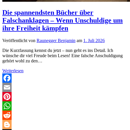
Die spannendsten Bücher über
Falschanklagen – Wenn Unschuldige um
ihre Freiheit kämpfen
Veröffentlicht von
Raunegger Benjamin
am
1. Juli 2026
Die Kurzfassung kennst du jetzt – nun geht es ins Detail. Ich
wünsche dir viel Freude beim Lesen! Eine falsche Anschuldigung
gehört wohl zu den…
Die
Weiterlesen
spannendsten
Bücher
über
Facebook
Falschanklagen
Email
–
Wenn
Pinterest
Unschuldige
um
WhatsApp
ihre
Freiheit
Reddit
kämpfen