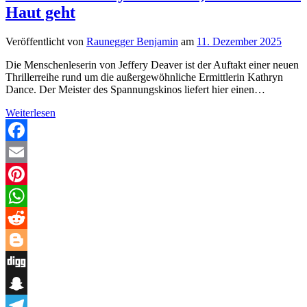
Haut geht
Veröffentlicht von
Raunegger Benjamin
am
11. Dezember 2025
Die Menschenleserin von Jeffery Deaver ist der Auftakt einer neuen
Thrillerreihe rund um die außergewöhnliche Ermittlerin Kathryn
Dance. Der Meister des Spannungskinos liefert hier einen…
„Die
Weiterlesen
Menschenleserin“
von
Jeffery
Facebook
Deaver
Email
–
Ein
Pinterest
Psychothriller,
der
WhatsApp
unter
die
Reddit
Haut
geht
Blogger
Digg
Snapchat