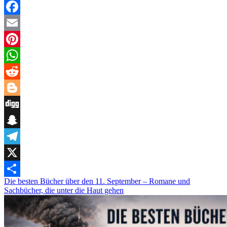
besten
Politthriller
–
Facebook
Spannung
Email
zwischen
Macht,
Pinterest
Intrigen
und
WhatsApp
Weltpolitik
Reddit
Blogger
Digg
Snapchat
Telegram
X
Die besten Bücher über den 11. September – Romane und
Teilen
Sachbücher, die unter die Haut gehen