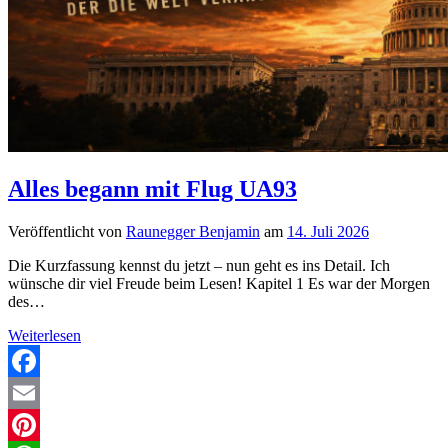
Alles begann mit Flug UA93
Veröffentlicht von
Raunegger Benjamin
am
14. Juli 2026
Die Kurzfassung kennst du jetzt – nun geht es ins Detail. Ich
wünsche dir viel Freude beim Lesen! Kapitel 1 Es war der Morgen
des…
Alles
Weiterlesen
begann
mit
Flug
Facebook
UA93
Email