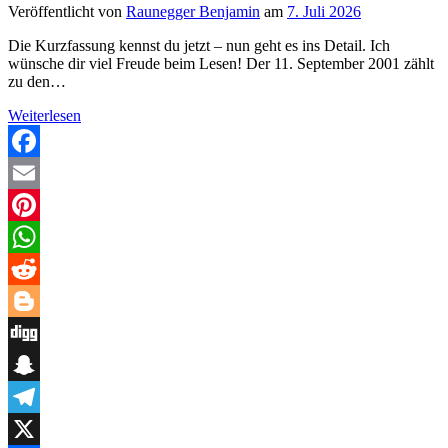
Veröffentlicht von
Raunegger Benjamin
am
7. Juli 2026
Die Kurzfassung kennst du jetzt – nun geht es ins Detail. Ich
wünsche dir viel Freude beim Lesen! Der 11. September 2001 zählt
zu den…
Die
Weiterlesen
besten
Bücher
über
Facebook
den
Email
11.
September
Pinterest
–
Romane
WhatsApp
und
Sachbücher,
Reddit
die
unter
Blogger
die
Digg
Haut
gehen
Snapchat
Telegram