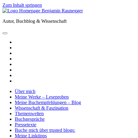
Zum Inhalt springen
Benjamin
Raunegger
Autor, Buchblog & Wissenschaft
open
primary
twitter
menu
facebook
instagram
tiktok
youtube
email
amazon
goodreads
Über mich
Meine Werke – Leseproben
Meine Buchempfehlungen – Blog
Wissenschaft & Faszination
Themenwelten
Buchgespräche
Pressetexte
Buche mich über trusted blogs:
Meine Linktipps