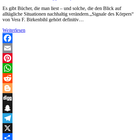
Es gibt Bücher, die man liest – und solche, die den Blick auf
alltägliche Situationen nachhaltig verändern.„Signale des Körpers“
von Vera F. Birkenbihl gehört definitiv…
„Signale
Weiterlesen
des
Körpers
–
Facebook
Körpersprache
Email
verstehen“
von
Pinterest
Vera
F.
WhatsApp
Birkenbihl
–
Reddit
Die
Sprache,
Blogger
die
Digg
wir
alle
Snapchat
sprechen,
aber
Telegram
kaum
bewusst
X