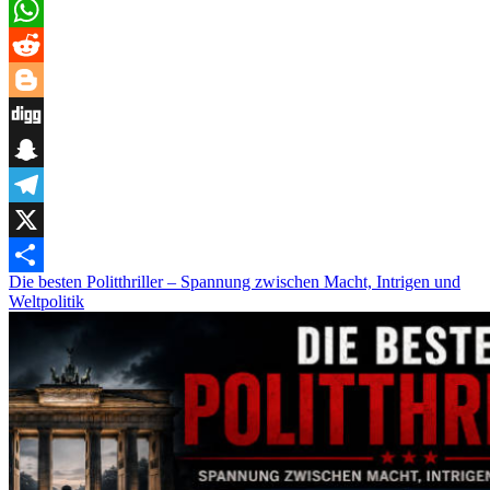
Pinterest
WhatsApp
Reddit
Blogger
Digg
Snapchat
Telegram
X
Die besten Politthriller – Spannung zwischen Macht, Intrigen und
Teilen
Weltpolitik