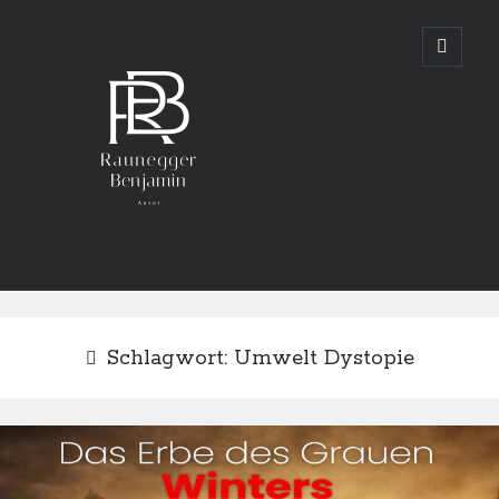
Benjamin
open
primary
menu
Raunegger
Schlagwort:
Umwelt Dystopie