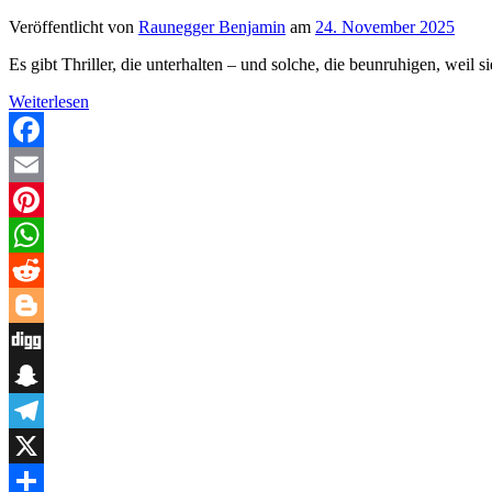
Veröffentlicht von
Raunegger Benjamin
am
24. November 2025
Es gibt Thriller, die unterhalten – und solche, die beunruhigen, wei
„Die
Weiterlesen
Rache
des
Falken“
Facebook
von
Email
Werner
Sonne
Pinterest
&
Mort
WhatsApp
Ehudin
–
Reddit
Ein
Politthriller,
Blogger
der
Digg
gefährlich
real
Snapchat
wirkt
Telegram
X