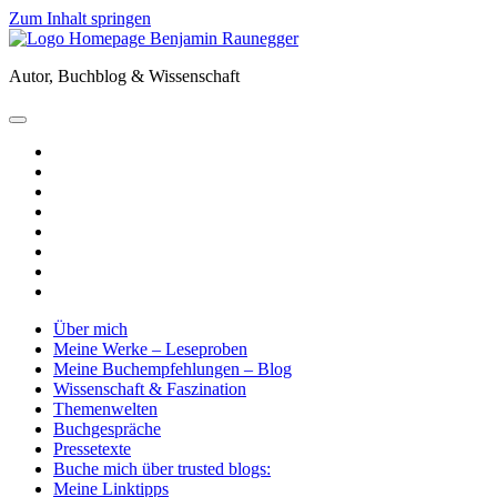
Zum Inhalt springen
Benjamin
Raunegger
Autor, Buchblog & Wissenschaft
open
primary
twitter
menu
facebook
instagram
tiktok
youtube
email
amazon
goodreads
Über mich
Meine Werke – Leseproben
Meine Buchempfehlungen – Blog
Wissenschaft & Faszination
Themenwelten
Buchgespräche
Pressetexte
Buche mich über trusted blogs:
Meine Linktipps