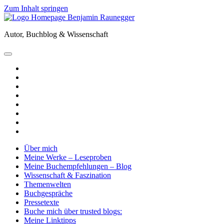
Zum Inhalt springen
Benjamin
Raunegger
Autor, Buchblog & Wissenschaft
open
primary
twitter
menu
facebook
instagram
tiktok
youtube
email
amazon
goodreads
Über mich
Meine Werke – Leseproben
Meine Buchempfehlungen – Blog
Wissenschaft & Faszination
Themenwelten
Buchgespräche
Pressetexte
Buche mich über trusted blogs:
Meine Linktipps