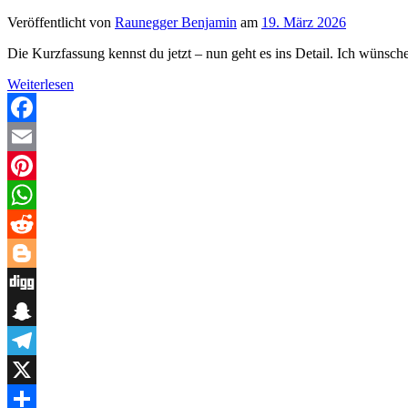
Veröffentlicht von
Raunegger Benjamin
am
19. März 2026
Die Kurzfassung kennst du jetzt – nun geht es ins Detail. Ich wünsche
Dunkelmann
Weiterlesen
–
Wenn
Machtspiele
Facebook
leise
Email
beginnen
und
Pinterest
brutal
enden
WhatsApp
Reddit
Blogger
Digg
Snapchat
Telegram
X