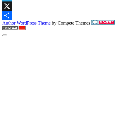
Telegram
X
Author WordPress Theme
by Compete Themes
Teilen
Scroll
to
the
top