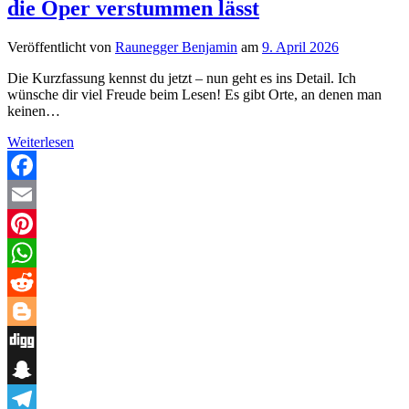
die Oper verstummen lässt
Veröffentlicht von
Raunegger Benjamin
am
9. April 2026
Die Kurzfassung kennst du jetzt – nun geht es ins Detail. Ich
wünsche dir viel Freude beim Lesen! Es gibt Orte, an denen man
keinen…
Venezianisches
Weiterlesen
Finale
–
Wenn
Facebook
ein
Email
Mord
die
Pinterest
Oper
verstummen
WhatsApp
lässt
Reddit
Blogger
Digg
Snapchat