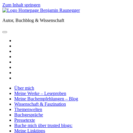
Zum Inhalt springen
Benjamin
Raunegger
Autor, Buchblog & Wissenschaft
open
primary
twitter
menu
facebook
instagram
tiktok
youtube
email
amazon
goodreads
Über mich
Meine Werke – Leseproben
Meine Buchempfehlungen – Blog
Wissenschaft & Faszination
Themenwelten
Buchgespräche
Pressetexte
Buche mich über trusted blogs:
Meine Linktipps