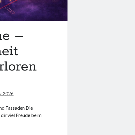
me –
eit
rloren
z 2026
und Fassaden Die
 dir viel Freude beim