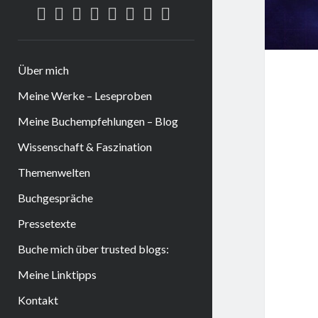
twitter
facebook
instagram
tiktok
youtube
email
amazon
goodreads
Über mich
Meine Werke – Leseproben
Meine Buchempfehlungen – Blog
Wissenschaft & Faszination
Themenwelten
Buchgespräche
Pressetexte
Buche mich über trusted blogs:
Meine Linktipps
Kontakt