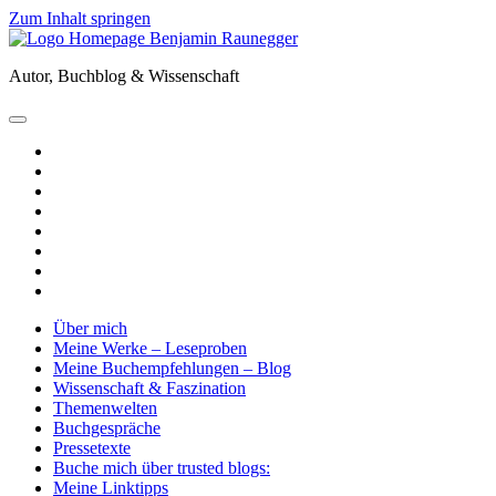
Zum Inhalt springen
Benjamin
Raunegger
Autor, Buchblog & Wissenschaft
open
primary
twitter
menu
facebook
instagram
tiktok
youtube
email
amazon
goodreads
Über mich
Meine Werke – Leseproben
Meine Buchempfehlungen – Blog
Wissenschaft & Faszination
Themenwelten
Buchgespräche
Pressetexte
Buche mich über trusted blogs:
Meine Linktipps