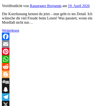
Veröffentlicht von
Raunegger Benjamin
am
19. April 2026
Die Kurzfassung kennst du jetzt – nun geht es ins Detail. Ich
wünsche dir viel Freude beim Lesen! Was passiert, wenn ein
Mordfall nicht nur…
Bloody
Weiterlesen
Files
–
Wenn
Facebook
Macht
Email
tödlich
wird
Pinterest
WhatsApp
Reddit
Blogger
Digg
Snapchat
Telegram