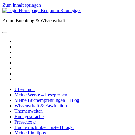
Zum Inhalt springen
Benjamin
Raunegger
Autor, Buchblog & Wissenschaft
open
primary
twitter
menu
facebook
instagram
tiktok
youtube
email
amazon
goodreads
Über mich
Meine Werke – Leseproben
Meine Buchempfehlungen – Blog
Wissenschaft & Faszination
Themenwelten
Buchgespräche
Pressetexte
Buche mich über trusted blogs:
Meine Linktipps