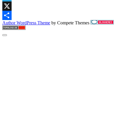
Telegram
X
Author WordPress Theme
by Compete Themes
Teilen
Scroll
to
the
top