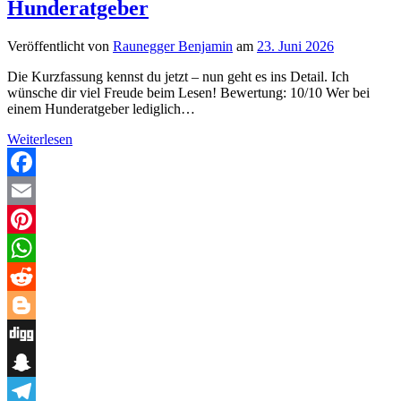
Hunderatgeber
Veröffentlicht von
Raunegger Benjamin
am
23. Juni 2026
Die Kurzfassung kennst du jetzt – nun geht es ins Detail. Ich
wünsche dir viel Freude beim Lesen! Bewertung: 10/10 Wer bei
einem Hunderatgeber lediglich…
Pyrenäenberghund
Weiterlesen
–
Mehr
als
Facebook
nur
Email
ein
Hunderatgeber
Pinterest
WhatsApp
Reddit
Blogger
Digg
Snapchat