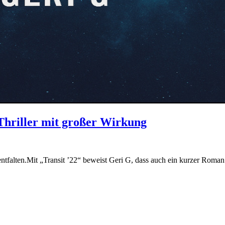
-Thriller mit großer Wirkung
ntfalten.Mit „Transit ’22“ beweist Geri G, dass auch ein kurzer Ro