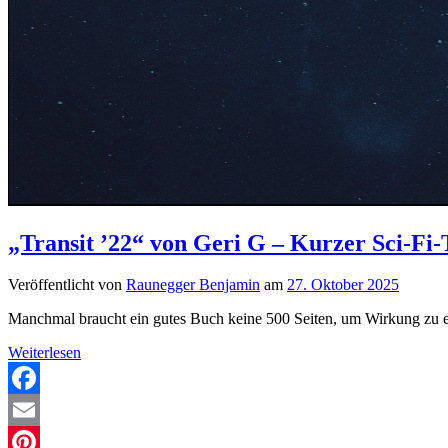
„Transit ’22“ von Geri G – Kurzer Sci-Fi
Veröffentlicht von
Raunegger Benjamin
am
27. Oktober 2025
Manchmal braucht ein gutes Buch keine 500 Seiten, um Wirkung zu e
„Transit
Weiterlesen
’22“
von
Geri
Facebook
G
Email
–