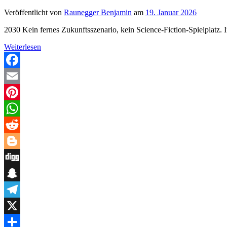
Veröffentlicht von
Raunegger Benjamin
am
19. Januar 2026
2030 Kein fernes Zukunftsszenario, kein Science-Fiction-Spielplatz. I
Wenn
Weiterlesen
Geld
alles
bestimmt
Facebook
–
Email
und
Moral
Pinterest
zur
Randnotiz
WhatsApp
wird
Reddit
Blogger
Digg
Snapchat
Telegram
X