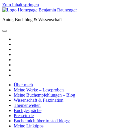
Zum Inhalt springen
Benjamin
Raunegger
Autor, Buchblog & Wissenschaft
open
primary
twitter
menu
facebook
instagram
tiktok
youtube
email
amazon
goodreads
Über mich
Meine Werke – Leseproben
Meine Buchempfehlungen – Blog
Wissenschaft & Faszination
Themenwelten
Buchgespräche
Pressetexte
Buche mich über trusted blogs:
Meine Linktipps