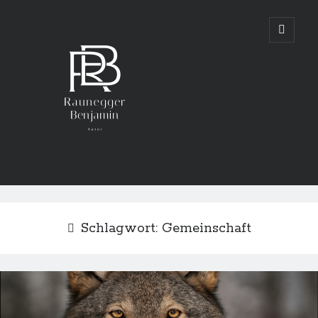
Benjamin
open
primary
menu
Raunegger
Schlagwort:
Gemeinschaft