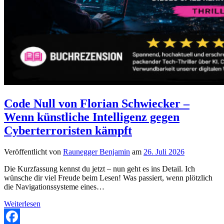
Code Null von Florian Schwiecker –
Wenn künstliche Intelligenz gegen
Cyberterroristen kämpft
Veröffentlicht von
Raunegger Benjamin
am
26. Juli 2026
Die Kurzfassung kennst du jetzt – nun geht es ins Detail. Ich
wünsche dir viel Freude beim Lesen! Was passiert, wenn plötzlich
die Navigationssysteme eines…
Code
Weiterlesen
Null
von