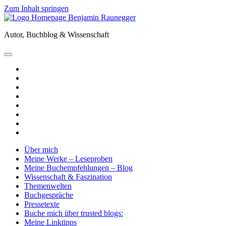
Zum Inhalt springen
Benjamin
Raunegger
Autor, Buchblog & Wissenschaft
open
primary
twitter
menu
facebook
instagram
tiktok
youtube
email
amazon
goodreads
Über mich
Meine Werke – Leseproben
Meine Buchempfehlungen – Blog
Wissenschaft & Faszination
Themenwelten
Buchgespräche
Pressetexte
Buche mich über trusted blogs:
Meine Linktipps