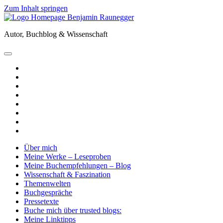
Zum Inhalt springen
Benjamin
Raunegger
Autor, Buchblog & Wissenschaft
open
primary
twitter
menu
facebook
instagram
tiktok
youtube
email
amazon
goodreads
Über mich
Meine Werke – Leseproben
Meine Buchempfehlungen – Blog
Wissenschaft & Faszination
Themenwelten
Buchgespräche
Pressetexte
Buche mich über trusted blogs:
Meine Linktipps