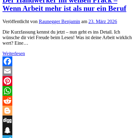
Wenn Arbeit mehr ist als nur ein Beruf
Veröffentlicht von
Raunegger Benjamin
am
23. März 2026
Die Kurzfassung kennst du jetzt – nun geht es ins Detail. Ich
wünsche dir viel Freude beim Lesen! Was ist deine Arbeit wirklich
wert? Eine…
Der
Weiterlesen
Handwerker
im
weißen
Facebook
Frack
Email
–
Wenn
Pinterest
Arbeit
mehr
WhatsApp
ist
als
Reddit
nur
ein
Blogger
Beruf
Digg