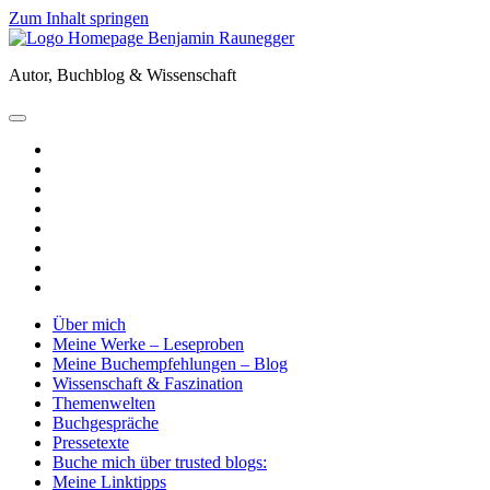
Zum Inhalt springen
Benjamin
Raunegger
Autor, Buchblog & Wissenschaft
open
primary
twitter
menu
facebook
instagram
tiktok
youtube
email
amazon
goodreads
Über mich
Meine Werke – Leseproben
Meine Buchempfehlungen – Blog
Wissenschaft & Faszination
Themenwelten
Buchgespräche
Pressetexte
Buche mich über trusted blogs:
Meine Linktipps