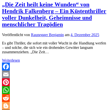
„Die Zeit heilt keine Wunden“ von
Hendrik Falkenberg – Ein Küstenthriller
voller Dunkelheit, Geheimnisse und
menschlicher Tragödien
Veröffentlicht von
Raunegger Benjamin
am
4. Dezember 2025
Es gibt Thriller, die sofort mit voller Wucht in die Handlung werfen
– und solche, die sich wie ein drohendes Gewitter langsam
zusammenziehen. „Die Zeit…
„Die
Weiterlesen
Zeit
heilt
keine
Facebook
Wunden“
Email
von
Hendrik
Pinterest
Falkenberg
–
WhatsApp
Ein
Küstenthriller
Reddit
voller