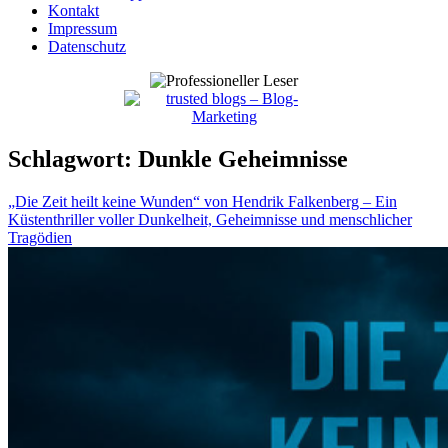
Kontakt
Impressum
Datenschutz
Schlagwort:
Dunkle Geheimnisse
„Die Zeit heilt keine Wunden“ von Hendrik Falkenberg – Ein
Küstenthriller voller Dunkelheit, Geheimnisse und menschlicher
Tragödien