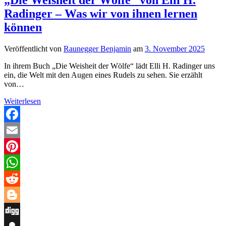
Radinger – Was wir von ihnen lernen
können
Veröffentlicht von
Raunegger Benjamin
am
3. November 2025
In ihrem Buch „Die Weisheit der Wölfe“ lädt Elli H. Radinger uns
ein, die Welt mit den Augen eines Rudels zu sehen. Sie erzählt
von…
„Die
Weiterlesen
Weisheit
der
Wölfe“
Facebook
von
Email
Elli
H.
Pinterest
Radinger
–
WhatsApp
Was
wir
Reddit
von
ihnen
Blogger
lernen