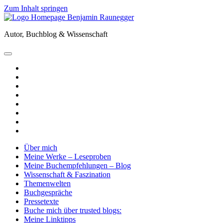
Zum Inhalt springen
Benjamin
Raunegger
Autor, Buchblog & Wissenschaft
open
primary
twitter
menu
facebook
instagram
tiktok
youtube
email
amazon
goodreads
Über mich
Meine Werke – Leseproben
Meine Buchempfehlungen – Blog
Wissenschaft & Faszination
Themenwelten
Buchgespräche
Pressetexte
Buche mich über trusted blogs:
Meine Linktipps