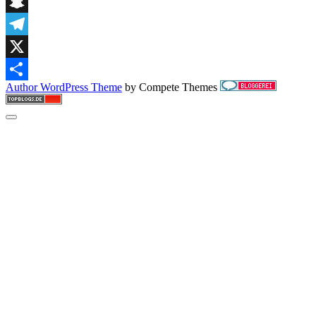
Digg
können
Snapchat
Telegram
X
Author WordPress Theme
by Compete Themes
Teilen
Scroll
to
the
top