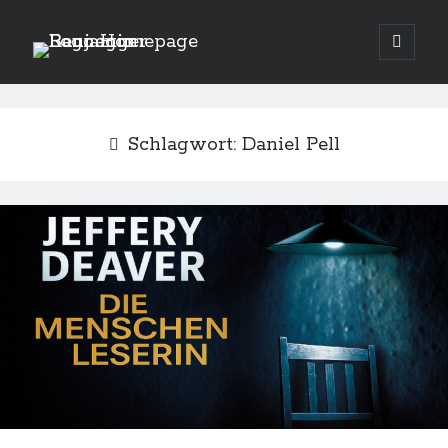
Benjamin
open
primary
menu
Raunegger
Schlagwort:
Daniel Pell