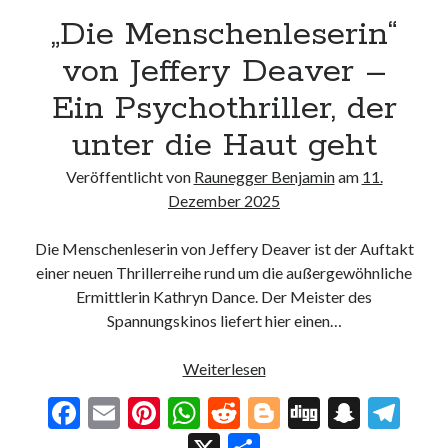
„Die Menschenleserin“
von Jeffery Deaver –
Ein Psychothriller, der
unter die Haut geht
Veröffentlicht von
Raunegger Benjamin
am
11.
Dezember 2025
Die Menschenleserin von Jeffery Deaver ist der Auftakt
einer neuen Thrillerreihe rund um die außergewöhnliche
Ermittlerin Kathryn Dance. Der Meister des
Spannungskinos liefert hier einen…
„Die
Weiterlesen
Menschenleserin“
F
E
Pi
W
R
Bl
Di
S
T
von
ac
m
nt
h
e
o
g
n
el
Jeffery