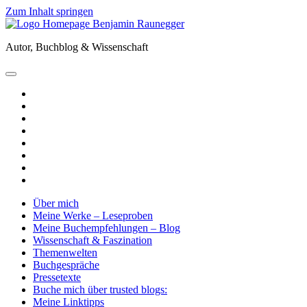
Zum Inhalt springen
Benjamin
Raunegger
Autor, Buchblog & Wissenschaft
open
primary
twitter
menu
facebook
instagram
tiktok
youtube
email
amazon
goodreads
Über mich
Meine Werke – Leseproben
Meine Buchempfehlungen – Blog
Wissenschaft & Faszination
Themenwelten
Buchgespräche
Pressetexte
Buche mich über trusted blogs:
Meine Linktipps