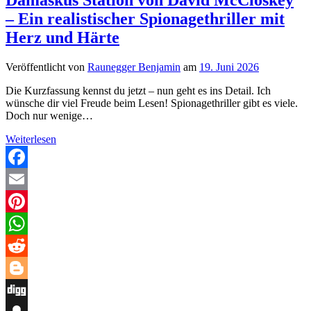
– Ein realistischer Spionagethriller mit
Herz und Härte
Veröffentlicht von
Raunegger Benjamin
am
19. Juni 2026
Die Kurzfassung kennst du jetzt – nun geht es ins Detail. Ich
wünsche dir viel Freude beim Lesen! Spionagethriller gibt es viele.
Doch nur wenige…
Damaskus
Weiterlesen
Station
von
David
Facebook
McCloskey
Email
–
Ein
Pinterest
realistischer
Spionagethriller
WhatsApp
mit
Herz
Reddit
und
Härte
Blogger