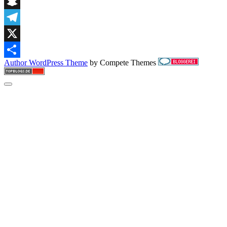
Digg
Snapchat
Telegram
X
Author WordPress Theme
by Compete Themes
Teilen
Scroll
to
the
top