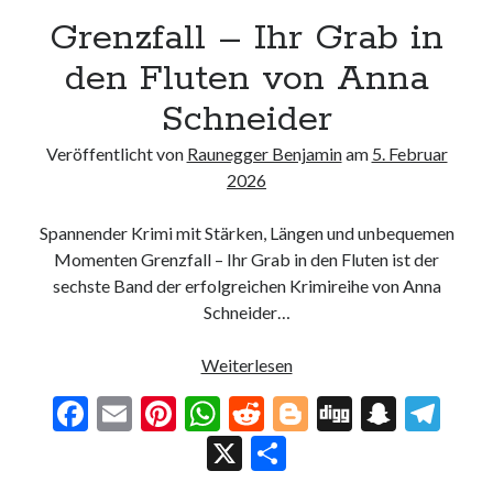
Grenzfall – Ihr Grab in
den Fluten von Anna
Schneider
Veröffentlicht von
Raunegger Benjamin
am
5. Februar
2026
Spannender Krimi mit Stärken, Längen und unbequemen
Momenten Grenzfall – Ihr Grab in den Fluten ist der
sechste Band der erfolgreichen Krimireihe von Anna
Schneider…
Grenzfall
Weiterlesen
–
F
E
Pi
W
R
Bl
Di
S
T
Ihr
ac
m
nt
h
e
o
g
n
el
X
T
Grab
in
e
ai
er
at
d
g
g
a
e
ei