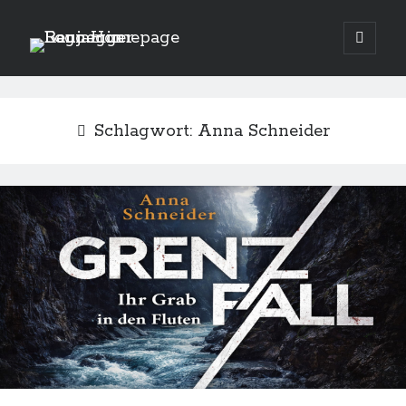
Benjamin
open
primary
menu
Raunegger
Schlagwort:
Anna Schneider